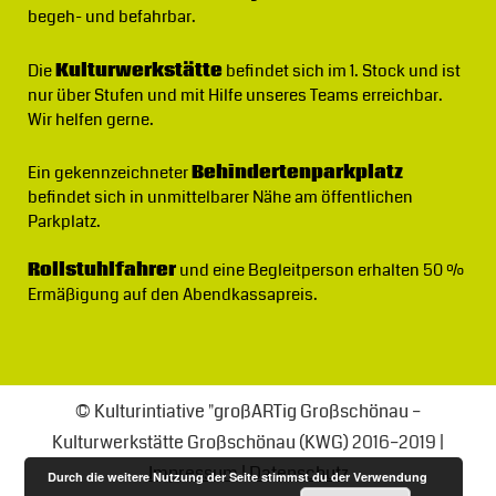
begeh- und befahrbar.
Die
Kulturwerkstätte
befindet sich im 1. Stock und ist
nur über Stufen und mit Hilfe unseres Teams erreichbar.
Wir helfen gerne.
Ein gekennzeichneter
Behindertenparkplatz
befindet sich in unmittelbarer Nähe am öffentlichen
Parkplatz.
Rollstuhlfahrer
und eine Begleitperson erhalten 50 %
Ermäßigung auf den Abendkassapreis.
© Kulturintiative "großARTig Großschönau –
Kulturwerkstätte Großschönau (KWG) 2016–2019 |
Impressum
|
Datenschutz
Durch die weitere Nutzung der Seite stimmst du der Verwendung