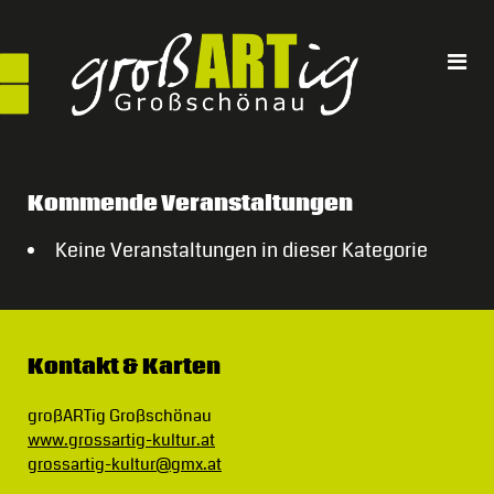
Direkt
zum
Inhalt
Kommende Veranstaltungen
Keine Veranstaltungen in dieser Kategorie
Kontakt & Karten
großARTig Großschönau
www.grossartig-kultur.at
grossartig-kultur@gmx.at