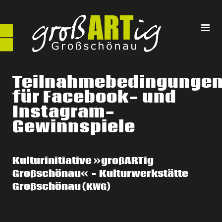
Direkt
zum
Inhalt
Teilnahmebedingunge
für Facebook- und
Instagram-
Gewinnspiele
Kulturinitiative »großARTig
Großschönau« – Kulturwerkstätte
Großschönau (
)
KWG