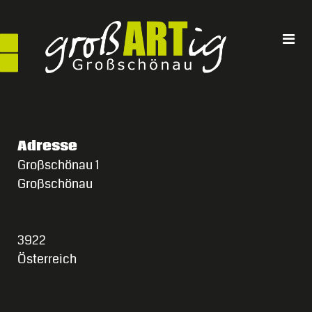
Direkt
zum
Inhalt
Adresse
Großschönau 1
Großschönau
3922
Österreich