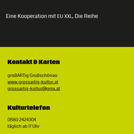
Eine Kooperation mit
, Die Reihe
EU
XXL
Kontakt & Karten
großARTig Großschönau
www.grossartig-kultur.at
grossartig-kultur@gmx.at
Kulturtelefon
0680 2424304
täglich ab 17 Uhr