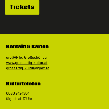
Tickets
Kontakt & Karten
großARTig Großschönau
www.grossartig-kultur.at
grossartig-kultur@gmx.at
Kulturtelefon
0680 2424304
täglich ab 17 Uhr