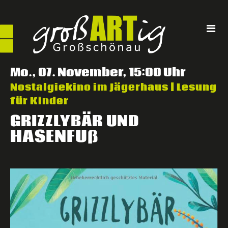
Direkt
zum
Inhalt
Mo., 07. November, 15:00 Uhr
Nostalgiekino im Jägerhaus | Lesung
für Kinder
GRIZZLYBÄR
UND
HASENFUß