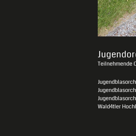
Jugendor
Teilnehmende O
Jugendblasorch
Jugendblasorche
Jugendblasorche
Wald4tler Hochl