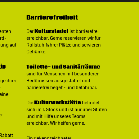
Barrierefreiheit
denten
Der
Kulturstadel
ist barrierefrei
rd-
erreichbar. Gerne reservieren wir für
gung auf
Rollstuhlfahrer Plätze und servieren
Getränke.
ÖD
Toilette- und Sanitärräume
B-
sind für Menschen mit besonderen
ge ihrer
Bedürnissen ausgestattet und
-
barrierefrei begeh- und befahrbar.
 eine
Die
Kulturwerkstätte
befindet
-
sich im 1. Stock und ist nur über Stufen
er
und mit Hilfe unseres Teams
erreichbar. Wir helfen gerne.
 Rabatt
Ein gekennzeichneter