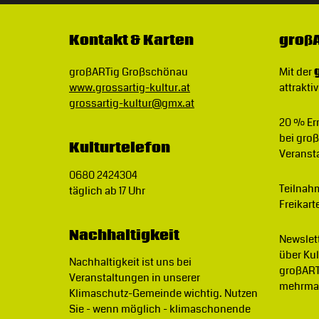
Kontakt & Karten
großA
großARTig Großschönau
Mit der
www.grossartig-kultur.at
attraktiv
grossartig-kultur@gmx.at
20 % E
bei gro
Kulturtelefon
Veranst
0680 2424304
Teilnah
täglich ab 17 Uhr
Freikart
Nachhaltigkeit
Newslet
über Ku
Nachhaltigkeit ist uns bei
großART
Veranstaltungen in unserer
mehrmal
Klimaschutz-Gemeinde wichtig.
Nutzen
Sie - wenn möglich - klimaschonende