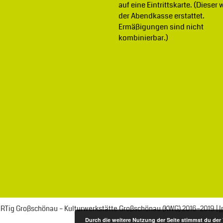
auf eine Eintrittskarte. (Dieser 
der Abendkasse erstattet.
Ermäßigungen sind nicht
kombinierbar.)
ßARTig Großschönau – Kulturwerkstätte Großschönau (KWG) 2016–2019 |
I
Durch die weitere Nutzung der Seite stimmst du de