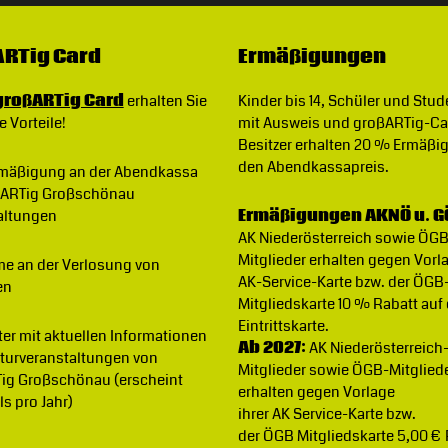
RTig Card
Ermäßigungen
großARTig Card
erhalten Sie
Kinder bis 14, Schüler und Stu
e Vorteile!
mit Ausweis und großARTig-Ca
Besitzer erhalten 20 % Ermäßi
den Abendkassapreis.
rmäßigung
an der Abendkassa
ßARTig Großschönau
altungen
Ermäßigungen AKNÖ u. G
AK Niederösterreich sowie ÖG
Mitglieder erhalten gegen Vorla
me an der Verlosung von
AK-Service-Karte bzw. der ÖGB
en
Mitgliedskarte 10 % Rabatt auf
Eintrittskarte.
ter
mit aktuellen Informationen
Ab 2027:
AK Niederösterreich
lturveranstaltungen von
Mitglieder sowie ÖGB-Mitglied
ig Großschönau (erscheint
erhalten gegen Vorlage
s pro Jahr)
ihrer AK Service-Karte bzw.
der ÖGB Mitgliedskarte 5,00 €