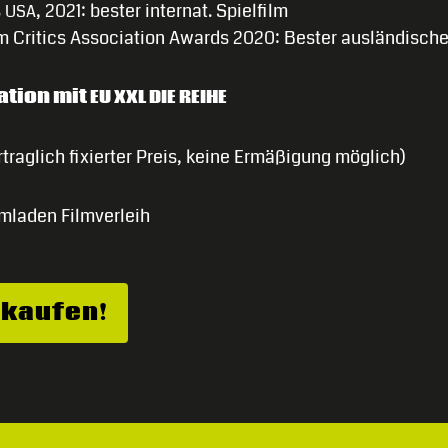
s
, 2021: bester internat. Spielfilm
USA
m Critics Association Awards 2020: Bester ausländische
ation mit
EU
XXL
DIE
REIHE
rtraglich fixierter Preis, keine Ermäßigung möglich)
lmladen Filmverleih
 kaufen!