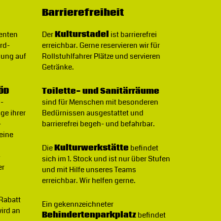
Barrierefreiheit
denten
Der
Kulturstadel
ist barrierefrei
rd-
erreichbar. Gerne reservieren wir für
gung auf
Rollstuhlfahrer Plätze und servieren
Getränke.
ÖD
Toilette- und Sanitärräume
B-
sind für Menschen mit besonderen
ge ihrer
Bedürnissen ausgestattet und
-
barrierefrei begeh- und befahrbar.
 eine
Die
Kulturwerkstätte
befindet
-
sich im 1. Stock und ist nur über Stufen
er
und mit Hilfe unseres Teams
erreichbar. Wir helfen gerne.
 Rabatt
Ein gekennzeichneter
wird an
Behindertenparkplatz
befindet