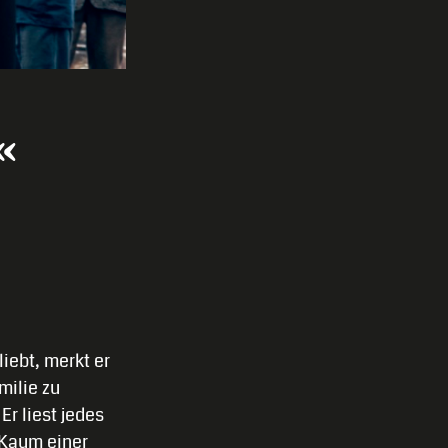
«
iebt, merkt er
milie zu
r liest jedes
. Kaum einer