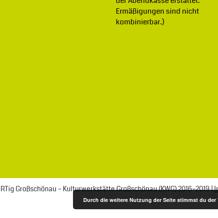
der Abendkasse erstattet.
Ermäßigungen sind nicht
kombinierbar.)
ßARTig Großschönau – Kulturwerkstätte Großschönau (KWG) 2016–2019 |
I
Durch die weitere Nutzung der Seite stimmst du de