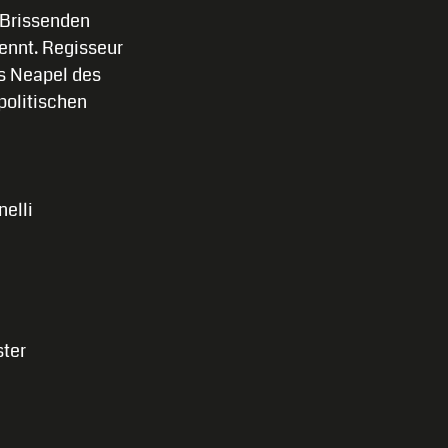
 Brissenden
kennt. Regisseur
s Neapel des
politischen
nelli
ster