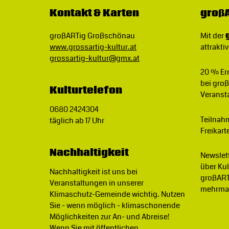
Kontakt & Karten
großA
großARTig Großschönau
Mit der
www.grossartig-kultur.at
attraktiv
grossartig-kultur@gmx.at
20 % E
bei gro
Kulturtelefon
Veranst
0680 2424304
Teilnah
täglich ab 17 Uhr
Freikart
Nachhaltigkeit
Newslet
über Ku
Nachhaltigkeit ist uns bei
großART
Veranstaltungen in unserer
mehrmal
Klimaschutz-Gemeinde wichtig.
Nutzen
Sie - wenn möglich - klimaschonende
Möglichkeiten zur An- und Abreise!
Wenn Sie mit öffentlichen