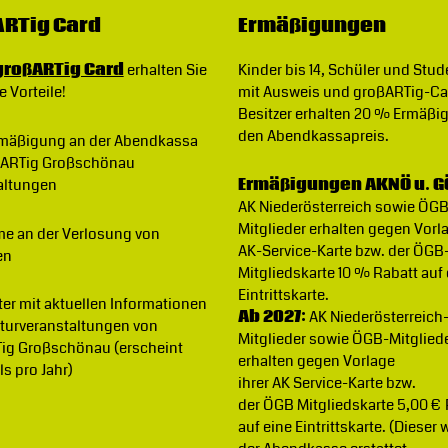
RTig Card
Ermäßigungen
großARTig Card
erhalten Sie
Kinder bis 14, Schüler und Stu
e Vorteile!
mit Ausweis und großARTig-Ca
Besitzer erhalten 20 % Ermäßi
den Abendkassapreis.
rmäßigung
an der Abendkassa
ßARTig Großschönau
altungen
Ermäßigungen AKNÖ u. G
AK Niederösterreich sowie ÖG
Mitglieder erhalten gegen Vorla
me an der Verlosung von
AK-Service-Karte bzw. der ÖGB
en
Mitgliedskarte 10 % Rabatt auf
Eintrittskarte.
ter
mit aktuellen Informationen
Ab 2027:
AK Niederösterreich
lturveranstaltungen von
Mitglieder sowie ÖGB-Mitglied
ig Großschönau (erscheint
erhalten gegen Vorlage
s pro Jahr)
ihrer AK Service-Karte bzw.
der ÖGB Mitgliedskarte 5,00 €
auf eine Eintrittskarte. (Dieser 