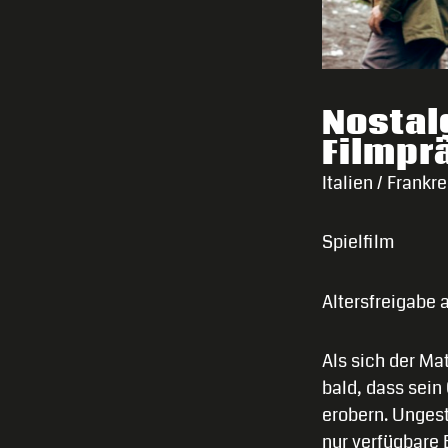
Nostal
Filmpr
Italien / Frankr
Spielfilm
Altersfreigabe 
Als sich der Mat
bald, dass sein 
erobern. Ungest
nur verfügbare 