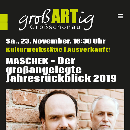
Direkt
zum
Inhalt
Sa., 23. November, 16:30 Uhr
Kulturwerkstätte | Ausverkauft!
– Der
MASCHEK
großangelegte
Jahresrückblick 2019