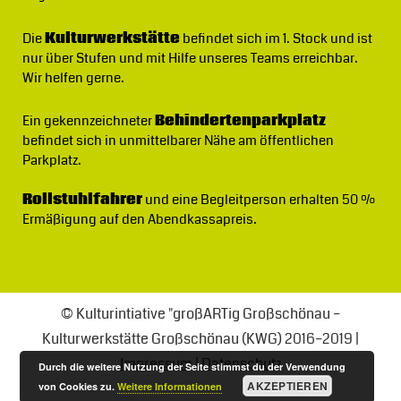
Die
Kulturwerkstätte
befindet sich im 1. Stock und ist
nur über Stufen und mit Hilfe unseres Teams erreichbar.
Wir helfen gerne.
Ein gekennzeichneter
Behindertenparkplatz
befindet sich in unmittelbarer Nähe am öffentlichen
Parkplatz.
Rollstuhlfahrer
und eine Begleitperson erhalten 50 %
Ermäßigung auf den Abendkassapreis.
© Kulturintiative "großARTig Großschönau –
Kulturwerkstätte Großschönau (KWG) 2016–2019 |
Impressum
|
Datenschutz
Durch die weitere Nutzung der Seite stimmst du der Verwendung
AKZEPTIEREN
von Cookies zu.
Weitere Informationen