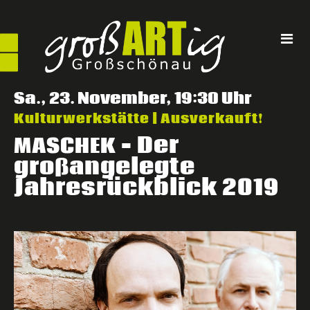
Direkt
zum
Inhalt
Sa., 23. November, 19:30 Uhr
Kulturwerkstätte | Ausverkauft!
– Der
MASCHEK
großangelegte
Jahresrückblick 2019