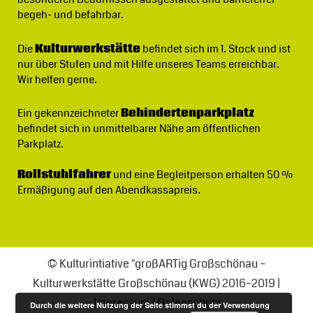
begeh- und befahrbar.
Die
Kulturwerkstätte
befindet sich im 1. Stock und ist
nur über Stufen und mit Hilfe unseres Teams erreichbar.
Wir helfen gerne.
Ein gekennzeichneter
Behindertenparkplatz
befindet sich in unmittelbarer Nähe am öffentlichen
Parkplatz.
Rollstuhlfahrer
und eine Begleitperson erhalten 50 %
Ermäßigung auf den Abendkassapreis.
© Kulturintiative "großARTig Großschönau –
Kulturwerkstätte Großschönau (KWG) 2016–2019 |
Impressum
|
Datenschutz
Durch die weitere Nutzung der Seite stimmst du der Verwendung