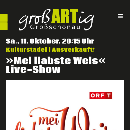
Direkt
zum
Inhalt
Sa., 11. Oktober, 20:15 Uhr
Kulturstadel | Ausverkauft!
»Mei liabste Weis«
Live-Show