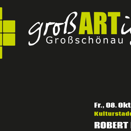
Direkt
zum
Inhalt
Fr., 08. Ok
Kulturstade
ROBERT