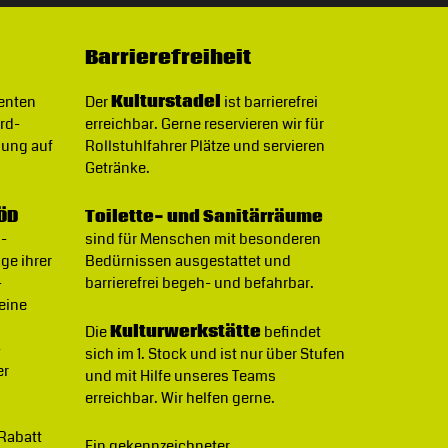
Barrierefreiheit
denten
Der
Kulturstadel
ist barrierefrei
rd-
erreichbar. Gerne reservieren wir für
gung auf
Rollstuhlfahrer Plätze und servieren
Getränke.
ÖD
Toilette- und Sanitärräume
B-
sind für Menschen mit besonderen
ge ihrer
Bedürnissen ausgestattet und
-
barrierefrei begeh- und befahrbar.
 eine
Die
Kulturwerkstätte
befindet
-
sich im 1. Stock und ist nur über Stufen
er
und mit Hilfe unseres Teams
erreichbar. Wir helfen gerne.
 Rabatt
Ein gekennzeichneter