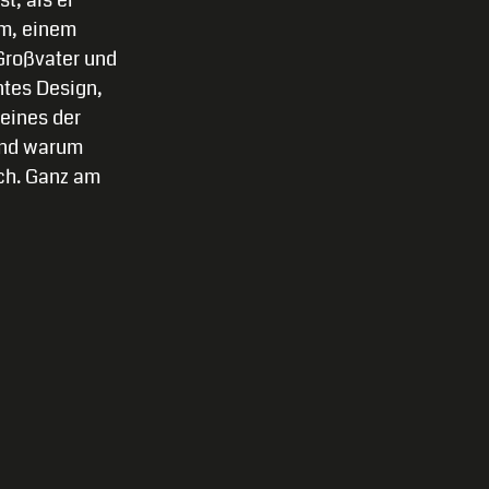
im, einem
Großvater und
ntes Design,
eines der
 Und warum
och. Ganz am