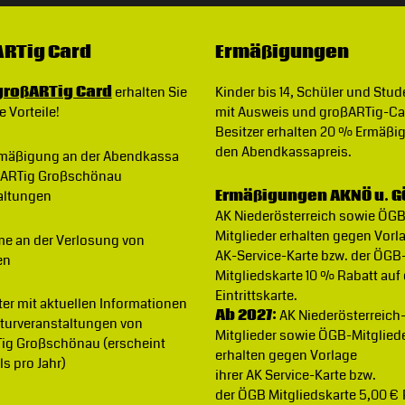
RTig Card
Ermäßigungen
großARTig Card
erhalten Sie
Kinder bis 14, Schüler und Stu
e Vorteile!
mit Ausweis und großARTig-Ca
Besitzer erhalten 20 % Ermäßi
den Abendkassapreis.
rmäßigung
an der Abendkassa
ßARTig Großschönau
altungen
Ermäßigungen AKNÖ u. G
AK Niederösterreich sowie ÖG
Mitglieder erhalten gegen Vorla
me an der Verlosung von
AK-Service-Karte bzw. der ÖGB
en
Mitgliedskarte 10 % Rabatt auf
Eintrittskarte.
ter
mit aktuellen Informationen
Ab 2027:
AK Niederösterreich
lturveranstaltungen von
Mitglieder sowie ÖGB-Mitglied
ig Großschönau (erscheint
erhalten gegen Vorlage
s pro Jahr)
ihrer AK Service-Karte bzw.
der ÖGB Mitgliedskarte 5,00 €