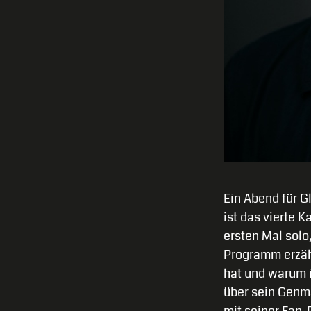
Ein Abend für G
ist das vierte 
ersten Mal solo,
Programm erzäh
hat und warum i
über sein Genma
mit seiner Fan-P