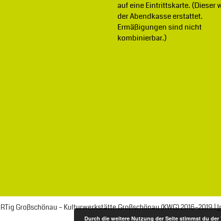
auf eine Eintrittskarte. (Dieser 
der Abendkasse erstattet.
Ermäßigungen sind nicht
kombinierbar.)
ßARTig Großschönau – Kulturwerkstätte Großschönau (KWG) 2016–2019 |
I
Durch die weitere Nutzung der Seite stimmst du de