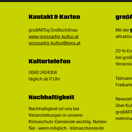
Kontakt & Karten
großA
großARTig Großschönau
Mit der
www.grossartig-kultur.at
attraktiv
grossartig-kultur@gmx.at
20 % E
bei gro
Kulturtelefon
Veranst
0680 2424304
Teilnah
täglich ab 17 Uhr
Freikart
Nachhaltigkeit
Newslet
über Ku
Nachhaltigkeit ist uns bei
großART
Veranstaltungen in unserer
mehrmal
Klimaschutz-Gemeinde wichtig.
Nutzen
Sie - wenn möglich - klimaschonende