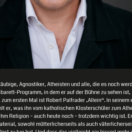
läubige, Agnostiker, Atheisten und alle, die es noch wer
Kabarett-Programm, in dem er auf der Bühne zu sehen ist,
 zum ersten Mal ist Robert Palfrader „Allein“. In seinem 
lt er, was ihn vom katholischen Klosterschüler zum At
hm Religion – auch heute noch – trotzdem wichtig ist. Er 
terial, sowohl mütterlicherseits als auch väterlicherse
ost zu tun hat. Und dass das vielleicht ein bisserl mehr is