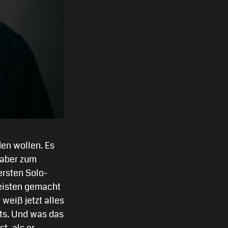
den wollen. Es
 aber zum
ersten Solo-
heisten gemacht
weiß jetzt alles
its. Und was das
t, als er