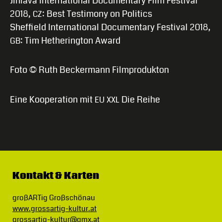
Jihlava International Documentary Film Festival
2018,
: Best Testimony on Politics
CZ
Sheffield International Documentary Festival 2018,
: Tim Hetherington Award
GB
Foto © Ruth Beckermann Filmprodukton
Eine Kooperation mit
Die Reihe
EU
XXL
Kontakt & Karten
großARTig Großschönau
www.grossartig-kultur.at
grossartig-kultur@gmx.at