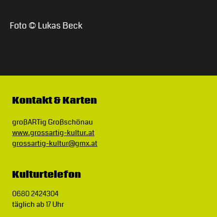
Foto © Lukas Beck
Kontakt & Karten
großARTig Großschönau
www.grossartig-kultur.at
grossartig-kultur@gmx.at
Kulturtelefon
0680 2424304
täglich ab 17 Uhr