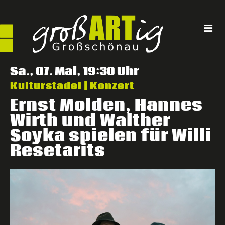
Direkt
zum
Inhalt
Sa., 07. Mai, 19:30 Uhr
Kulturstadel | Konzert
Ernst Molden, Hannes
Wirth und Walther
Soyka spielen für Willi
Resetarits